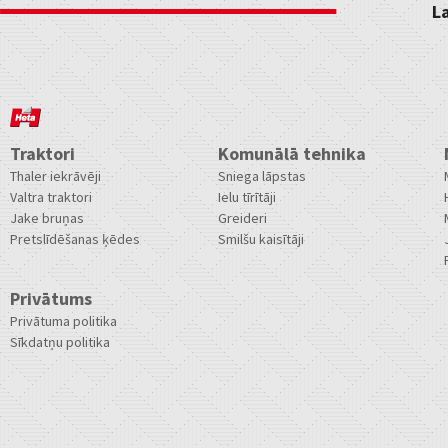
L
Traktori
Komunālā tehnika
Thaler iekrāvēji
Sniega lāpstas
Valtra traktori
Ielu tīrītāji
Jake bruņas
Greideri
Pretslīdēšanas ķēdes
Smilšu kaisītāji
Privātums
Privātuma politika
Sīkdatņu politika