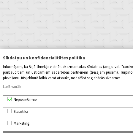
Sīkdatņu un konfidencialitātes politika
Informējam, ka šajā tīmekļa vietnē tiek izmantotas sīkdatnes (angļu val. "cook
pārbaudītiem un uzticamiem sadarbības partneriem (trešajām pusēm). Turpinot l
piekrišanu Jūs jebkurā laikā varat atsaukt, nodzēšot saglabātās sīkdatnes.
Lasīt vairāk
Nepieciešamie
Statistika
Marketing