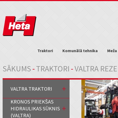
Traktori
Komunālā tehnika
Meža 
Jūs atrodaties šeit
SĀKUMS
-
TRAKTORI
-
VALTRA REZE
VALTRA TRAKTORI
KRONOS PRIEKŠAS
HIDRAULIKAS SŪKNIS
(VALTRA)