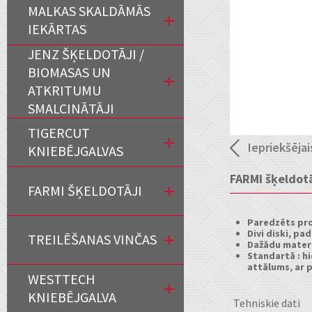
MALKAS SKALDĀMĀS
IEKĀRTAS
JENZ ŠĶELDOTĀJI /
BIOMASAS UN
ATKRITUMU
SMALCINĀTĀJI
TIGERCUT
Iepriekšējai
KNIEBĒJGALVAS
FARMI šķeldot
FARMI ŠĶELDOTĀJI
Paredzēts pro
Divi diski, p
TREILĒŠANAS VINČAS
Dažādu mater
Standartā : h
attālums, ar 
WESTTECH
KNIEBĒJGALVA
Tehniskie dati