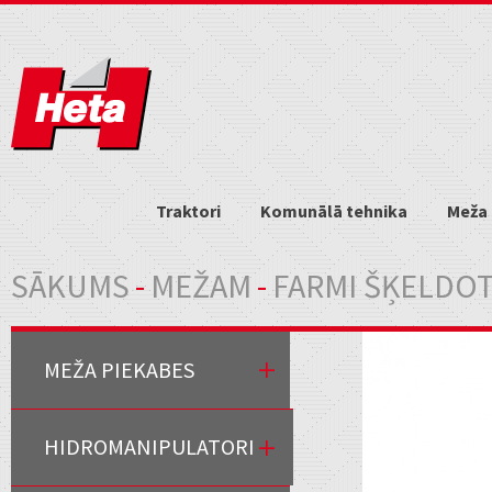
Traktori
Komunālā tehnika
Meža 
Jūs atrodaties šeit
SĀKUMS
-
MEŽAM
-
FARMI ŠĶELDOT
MEŽA PIEKABES
HIDROMANIPULATORI