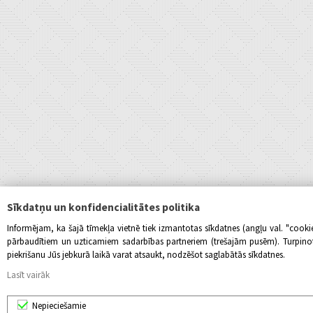
Sīkdatņu un konfidencialitātes politika
Informējam, ka šajā tīmekļa vietnē tiek izmantotas sīkdatnes (angļu val. "cook
pārbaudītiem un uzticamiem sadarbības partneriem (trešajām pusēm). Turpinot l
piekrišanu Jūs jebkurā laikā varat atsaukt, nodzēšot saglabātās sīkdatnes.
Lasīt vairāk
Nepieciešamie