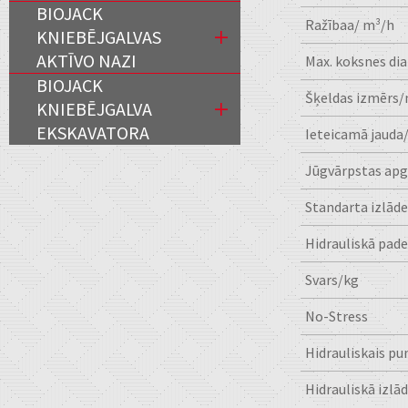
BIOJACK
Ražībaa/ m³/h
KNIEBĒJGALVAS
AKTĪVO NAZI
Max. koksnes d
BIOJACK
Šķeldas izmērs
KNIEBĒJGALVA
EKSKAVATORA
Ieteicamā jauda
Jūgvārpstas apg
Standarta izlād
Hidrauliskā pad
Svars/kg
No-Stress
Hidrauliskais p
Hidrauliskā izlā