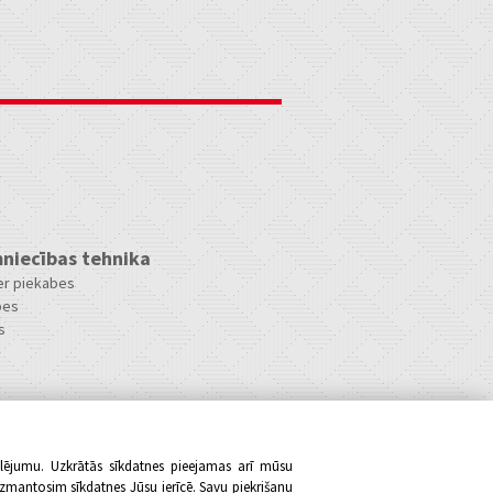
niecības tehnika
ler piekabes
bes
s
klējumu. Uzkrātās sīkdatnes pieejamas arī mūsu
izmantosim sīkdatnes Jūsu ierīcē. Savu piekrišanu