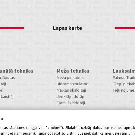
Lapas karte
nālā tehnika
Meža tehnika
Lauksaim
 lāpstas
Meža piekabes
Palmse Trai
ītāji
Hidromanipulatori
Fliegl pieka
ri
Malkas skaldītāji
Teļu nojume
kaisītāji
Jenz šķeldotāji
Farmi šķeldotāji
ka
totas sīkdatnes (angļu val. "cookies"). Sīkdatne uzkrāj datus par vietnes apme
 (trešajām pusēm). Turpinot lietot šo vietni, Jūs piekrītat, ka mēs uzkrāsim un 