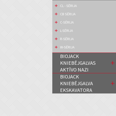
CL - SĒRIJA
CB SĒRIJA
C-SĒRIJA
L-SĒRIJA
R-SĒRIJA
W-SĒRIJA
BIOJACK
KNIEBĒJGALVAS
AKTĪVO NAZI
BIOJACK
KNIEBĒJGALVA
EKSKAVATORA