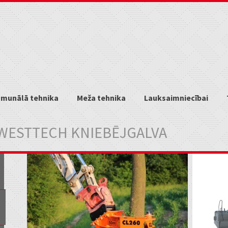
munālā tehnika
Meža tehnika
Lauksaimniecībai
WESTTECH KNIEBĒJGALVA