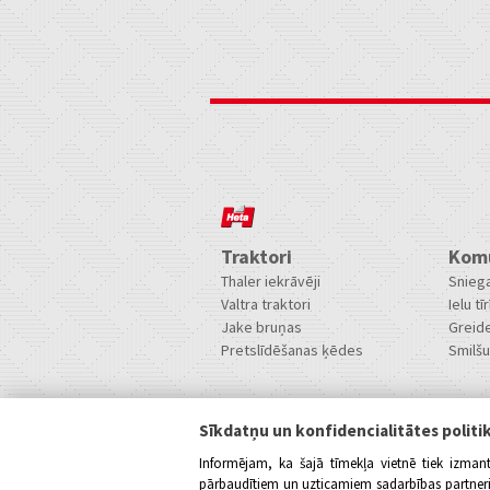
Traktori
Komu
Thaler iekrāvēji
Sniega
Valtra traktori
Ielu tīr
Jake bruņas
Greide
Pretslīdēšanas ķēdes
Smilšu 
Privātums
Sīkdatņu un konfidencialitātes politi
Privātuma politika
Sīkdatņu politika
Informējam, ka šajā tīmekļa vietnē tiek izman
pārbaudītiem un uzticamiem sadarbības partneriem