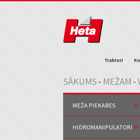
Traktori
Ko
Jūs atrodaties šeit
SĀKUMS
-
MEŽAM
-
MEŽA PIEKABES
HIDROMANIPULATORI