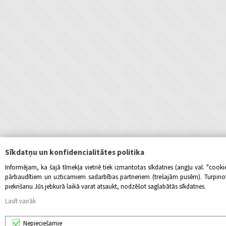
Sīkdatņu un konfidencialitātes politika
Informējam, ka šajā tīmekļa vietnē tiek izmantotas sīkdatnes (angļu val. "cook
pārbaudītiem un uzticamiem sadarbības partneriem (trešajām pusēm). Turpinot l
piekrišanu Jūs jebkurā laikā varat atsaukt, nodzēšot saglabātās sīkdatnes.
Lasīt vairāk
Nepieciešamie