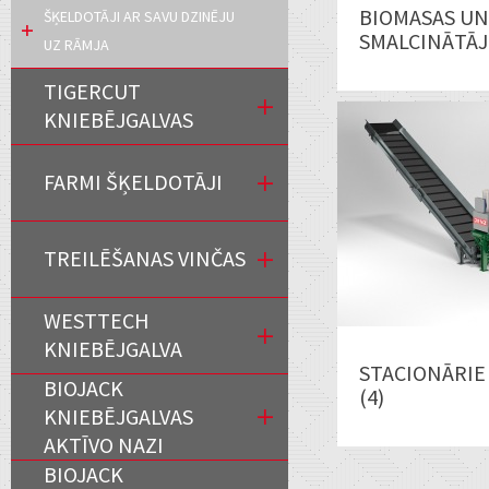
BIOMASAS U
ŠĶELDOTĀJI AR SAVU DZINĒJU
SMALCINĀTĀJI
UZ RĀMJA
TIGERCUT
KNIEBĒJGALVAS
FARMI ŠĶELDOTĀJI
TREILĒŠANAS VINČAS
WESTTECH
KNIEBĒJGALVA
STACIONĀRIE
BIOJACK
(4)
KNIEBĒJGALVAS
AKTĪVO NAZI
BIOJACK