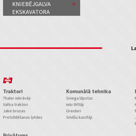
KNIEBĒJGALVA
EKSKAVATORA
L
Traktori
Komunālā tehnika
Thaler iekrāvēji
Sniega lāpstas
Valtra traktori
Ielu tīrītāji
Jake bruņas
Greideri
Pretslīdēšanas ķēdes
Smilšu kaisītāji
Privātums