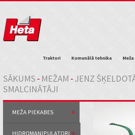
Traktori
Komunālā tehnika
Meža 
Jūs atrodaties šeit
SĀKUMS
-
MEŽAM
-
JENZ ŠĶELDOTĀ
SMALCINĀTĀJI
MEŽA PIEKABES
HIDROMANIPULATORI