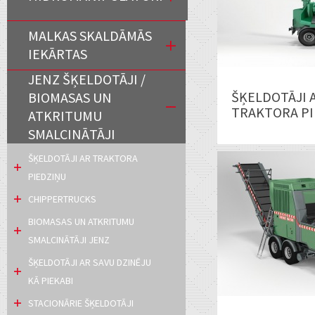
MALKAS SKALDĀMĀS
IEKĀRTAS
JENZ ŠĶELDOTĀJI /
ŠĶELDOTĀJI 
BIOMASAS UN
TRAKTORA PI
ATKRITUMU
SMALCINĀTĀJI
ŠĶELDOTĀJI AR TRAKTORA
PIEDZIŅU
CHIPPERTRUCKS
BIOMASAS UN ATKRITUMU
SMALCINĀTĀJI JENZ
ŠĶELDOTĀJI AR SAVU DZINĒJU
KĀ PIEKABI
STACIONĀRIE ŠĶELDOTĀJI