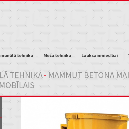
munālā tehnika
Meža tehnika
Lauksaimniecībai
Ā TEHNIKA
-
MAMMUT BETONA MAISĪ
MOBĪLAIS