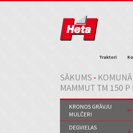
Traktori
Ko
Jūs atrodaties šeit
SĀKUMS
-
KOMUNĀL
MAMMUT TM 150 P 
KRONOS GRĀVJU
MULČERI
DEGVIELAS