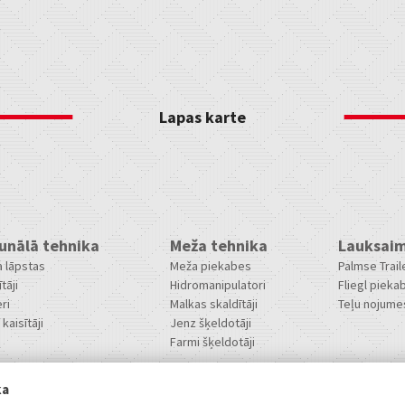
Lapas karte
nālā tehnika
Meža tehnika
Lauksaim
 lāpstas
Meža piekabes
Palmse Trai
ītāji
Hidromanipulatori
Fliegl pieka
ri
Malkas skaldītāji
Teļu nojume
kaisītāji
Jenz šķeldotāji
Farmi šķeldotāji
ka