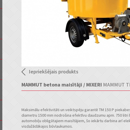
Iepriekšējais produkts
MAMMUT betona maisītāji / MIXERI
MAMMUT TM
Maksimālu efektivitāti un veiktspēju garantē TM 150 P piekabes
diametru 1500 mm nodrošina efektīvu daudzumu apm. 750 litri b
automobiļu obligātajiem maisītājiem, šo iekārtu darbina arī ele
visdažādākajos būvlaukumos.