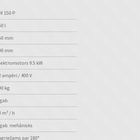
M 150 P
0 l
50 mm
00 mm
lektromotors 9.5 kW
2 ampēri / 400 V
90 kg
 gab.
3 m³ / h
 gab. mehānisks
agriežams par 180°