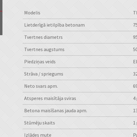
Modelis
T
Lietderīgā ietilpība betonam
75
Tvertnes diametrs
9
Tvertnes augstums
5
Piedziņas veids
E
Strāva / spriegums
3
Neto svars apm.
6
Atsperes maisītāja sviras
4
Betona maisīšanas jauda apm.
1
Stūmēju skaits
1
Izlādes mute
P