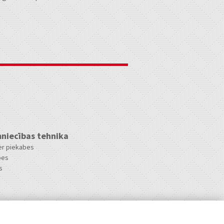
niecības tehnika
ler piekabes
bes
s