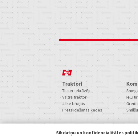
Traktori
Komu
Thaler iekrāvēji
Sniega
Valtra traktori
Ielu tīr
Jake bruņas
Greide
Pretslīdēšanas ķēdes
Smilšu 
Privātums
Sīkdatņu un konfidencialitātes politi
Privātuma politika