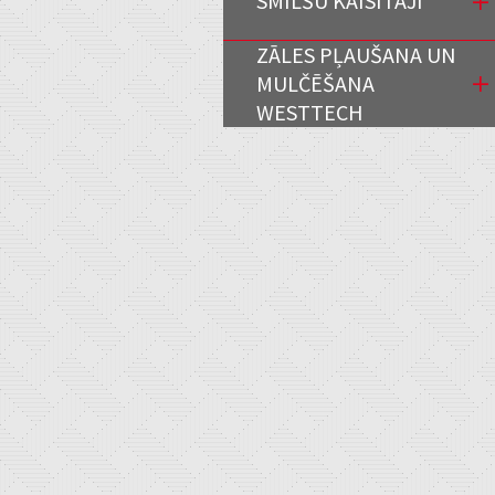
SMILŠU KAISĪTĀJI
ZĀLES PĻAUŠANA UN
MULČĒŠANA
WESTTECH