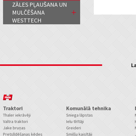
ZĀLES PĻAUŠANA UN
MULČĒŠANA
WESTTECH
L
Traktori
Komunālā tehnika
Thaler iekrāvēji
Sniega lāpstas
Valtra traktori
Ielu tīrītāji
Jake bruņas
Greideri
Pretslīdēšanas ķēdes
Smilšu kaisītāji