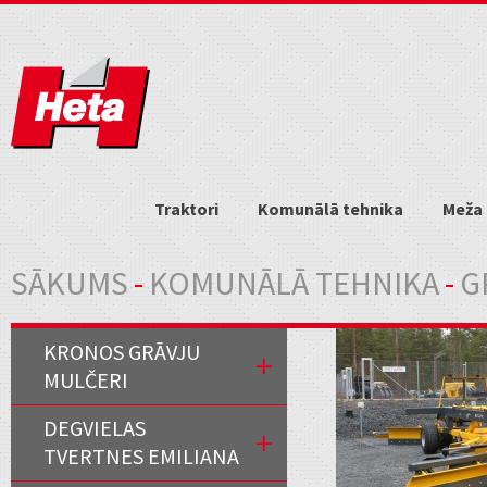
Traktori
Komunālā tehnika
Meža 
Jūs atrodaties šeit
SĀKUMS
-
KOMUNĀLĀ TEHNIKA
-
G
KRONOS GRĀVJU
MULČERI
DEGVIELAS
TVERTNES EMILIANA