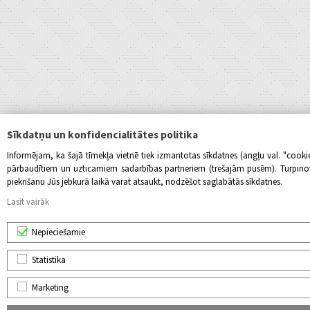
Sīkdatņu un konfidencialitātes politika
Informējam, ka šajā tīmekļa vietnē tiek izmantotas sīkdatnes (angļu val. "cook
pārbaudītiem un uzticamiem sadarbības partneriem (trešajām pusēm). Turpinot l
piekrišanu Jūs jebkurā laikā varat atsaukt, nodzēšot saglabātās sīkdatnes.
Lasīt vairāk
Nepieciešamie
Statistika
Marketing