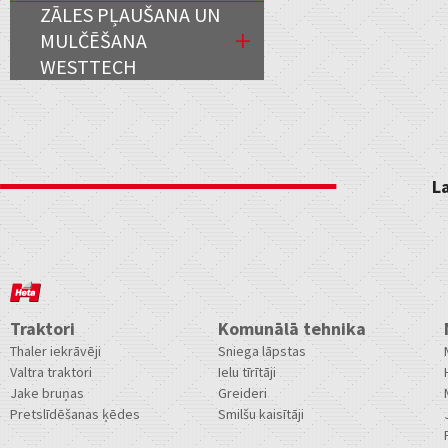
ZĀLES PĻAUŠANA UN
MULČĒŠANA
WESTTECH
L
Traktori
Komunālā tehnika
Thaler iekrāvēji
Sniega lāpstas
Valtra traktori
Ielu tīrītāji
Jake bruņas
Greideri
Pretslīdēšanas ķēdes
Smilšu kaisītāji