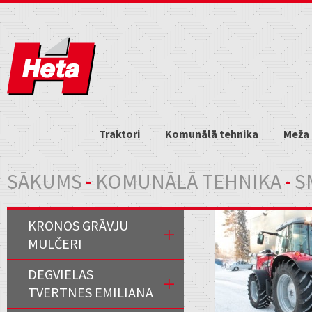
Traktori
Komunālā tehnika
Meža 
Jūs atrodaties šeit
SĀKUMS
-
KOMUNĀLĀ TEHNIKA
-
S
KRONOS GRĀVJU
MULČERI
DEGVIELAS
TVERTNES EMILIANA