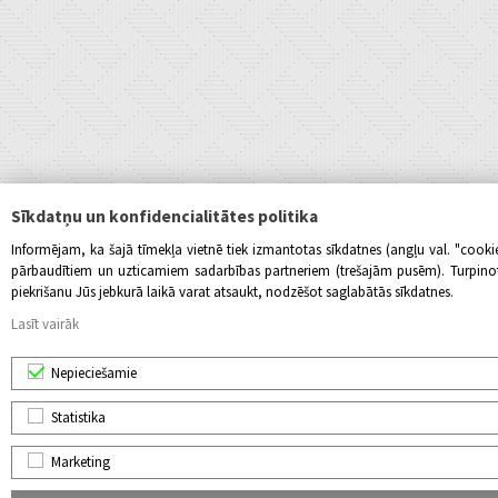
Sīkdatņu un konfidencialitātes politika
Informējam, ka šajā tīmekļa vietnē tiek izmantotas sīkdatnes (angļu val. "cook
pārbaudītiem un uzticamiem sadarbības partneriem (trešajām pusēm). Turpinot l
piekrišanu Jūs jebkurā laikā varat atsaukt, nodzēšot saglabātās sīkdatnes.
Lasīt vairāk
Nepieciešamie
Statistika
Marketing