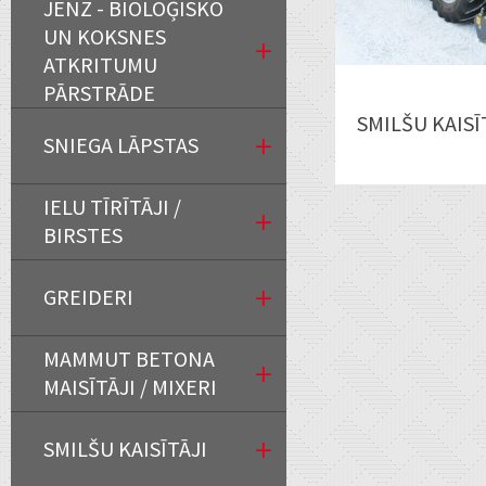
JENZ - BIOLOĢISKO
UN KOKSNES
ATKRITUMU
PĀRSTRĀDE
SMILŠU KAISĪ
SNIEGA LĀPSTAS
IELU TĪRĪTĀJI /
BIRSTES
GREIDERI
MAMMUT BETONA
MAISĪTĀJI / MIXERI
SMILŠU KAISĪTĀJI